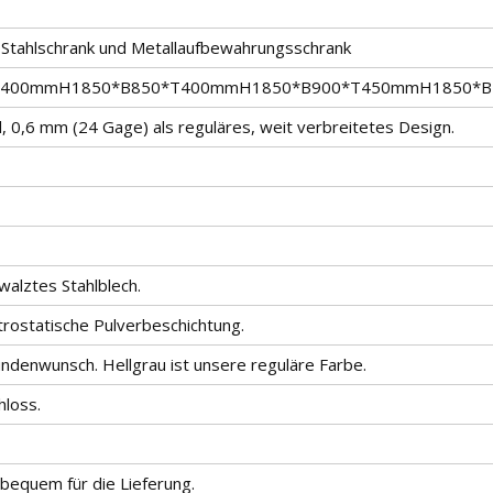
 Stahlschrank und Metallaufbewahrungsschrank
T400mmH1850*B850*T400mmH1850*B900*T450mmH1850*B
, 0,6 mm (24 Gage) als reguläres, weit verbreitetes Design.
alztes Stahlblech.
rostatische Pulverbeschichtung.
denwunsch. Hellgrau ist unsere reguläre Farbe.
hloss.
 bequem für die Lieferung.