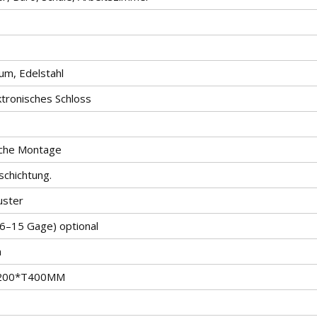
ium, Edelstahl
ktronisches Schloss
fache Montage
schichtung.
uster
26–15 Gage) optional
n
1200*T400MM