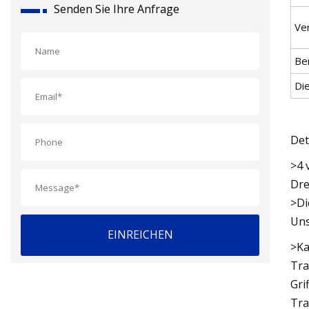
Senden Sie Ihre Anfrage
Ve
Be
Di
Det
>4 
Dre
>Di
Uns
EINREICHEN
>Ka
Tra
Gri
Tra