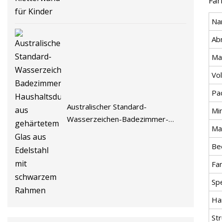
Far
Na
Ab
Ma
Vo
Pa
Australischer Standard-
Mi
Wasserzeichen-Badezimmer-
Mat
Haushaltsduschraum aus
gehärtetem Glas aus Edelstahl mit
Be
schwarzem Rahmen
Fa
Sp
Ha
Str