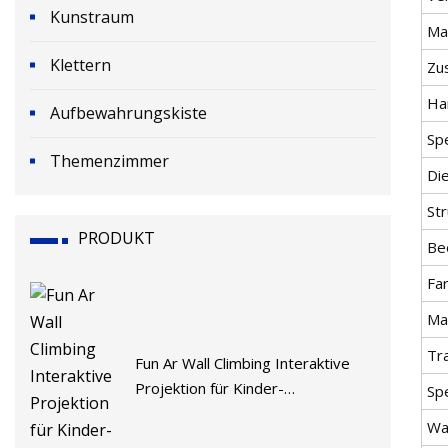
Kunstraum
Ma
Klettern
Zu
Ha
Aufbewahrungskiste
Sp
Themenzimmer
Di
Str
PRODUKT
Be
Fa
Ma
Tr
Fun Ar Wall Climbing Interaktive
Projektion für Kinder-
Spe
Vergnügungspark
Wa