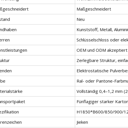
ßgeschneidert
Maßgeschneidert
stand
Neu
ndhaben
Kunststoff, Metall, Alumin
erren
Schlüsselschloss oder ele
enstleistungen
OEM und ODM akzeptiert
uktur
Zerlegbare Struktur, ein
enden
Elektrostatische Pulverbe
rbe
Ral- oder Pantone-Farbm
terialstärke
Vollständig 0,4–1,2 mm (
ansportpaket
Fünflagiger starker Karto
zifikation
H1850*B600/850/900/
renzeichen
Jieken