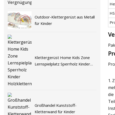
He
HS
Outdoor-Klettergerüst aus Metall
Pr
für Kinder
Ve
Pak
Pr
Klettergerüst Home Kids Zone
Pro
Lernspielplatz Sperrholz Kinder
Holzklettern
1. 
meh
die
Tei
Großhandel Kunststoff-
Ins
Kletterwand für Kinder