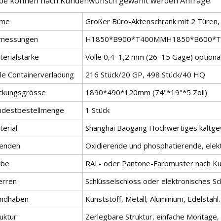
be können nach Kundenwunsch gewählt werden Anfrage.
me
Großer Büro-Aktenschrank mit 2 Türen,
messungen
H1850*B900*T400MMH1850*B600*
terialstärke
Volle 0,4–1,2 mm (26–15 Gage) optional
lle Containerverladung
216 Stück/20 GP, 498 Stück/40 HQ
ckungsgrösse
1890*490*120mm (74"*19"*5 Zoll)
ndestbestellmenge
1 Stück
erial
Shanghai Baogang Hochwertiges kaltgew
enden
Oxidierende und phosphatierende, elekt
rbe
RAL- oder Pantone-Farbmuster nach Kun
erren
Schlüsselschloss oder elektronisches Sc
ndhaben
Kunststoff, Metall, Aluminium, Edelstahl.
uktur
Zerlegbare Struktur, einfache Montage,