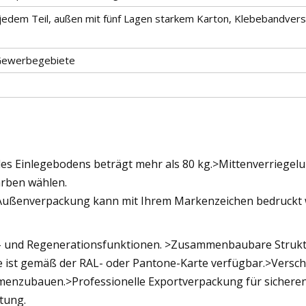
jedem Teil, außen mit fünf Lagen starkem Karton, Klebebandvers
 Gewerbegebiete
edes Einlegebodens beträgt mehr als 80 kg.>Mittenverriegel
arben wählen.
 Außenverpackung kann mit Ihrem Markenzeichen bedruckt 
ng- und Regenerationsfunktionen. >Zusammenbaubare Strukt
rbe ist gemäß der RAL- oder Pantone-Karte verfügbar.>Versc
ammenzubauen.>Professionelle Exportverpackung für sichere
tung.