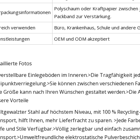
Polyschaum oder Kraftpapier zwischen 
rpackungsinformationen
Packband zur Verstärkung.
reich verwenden
Büro, Krankenhaus, Schule und andere
enstleistungen
OEM und ODM akzeptiert
aillierte Fotos
verstellbare Einlegeböden im Inneren.>Die Tragfähigkeit j
ipunktverriegelung.>Sie können zwischen verschiedenen F
e Größe kann nach Ihren Wünschen gestaltet werden.>Die
ere Vorteile
ltgewalzter Stahl auf höchstem Niveau, mit 100 % Recycli
nsport, hilft Ihnen, mehr Lieferfracht zu sparen. >Jede Fa
ffe und Stile Verfügbar.>Völlig zerlegbar und einfach zus
nsport.>Umweltfreundliche elektrostatische Pulverbeschich